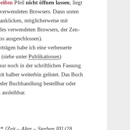
weißen
Pfeil
nicht öffnen lassen
, liegt
h verwendeten Browsers. Dann unten
anklicken, möglicherweise mit
 des verwendeten Browsers, der Zen-
s ausgeschlossen).
trägen habe ich eine verbesserte
 (siehe unter
Publikationen
)
 nur noch in der schriftlichen Fassung
it halber weiterhin gelistet. Das Buch
eder Buchhandlung bestellbar oder
 ausleihbar.
?“
[Zeit – Alter – Sterben III]
(28