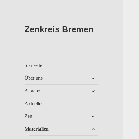
Zenkreis Bremen
Startseite
untermenü
Über uns
anzeigen
untermenü
Angebot
anzeigen
Aktuelles
untermenü
Zen
anzeigen
untermenü
Materialien
anzeigen