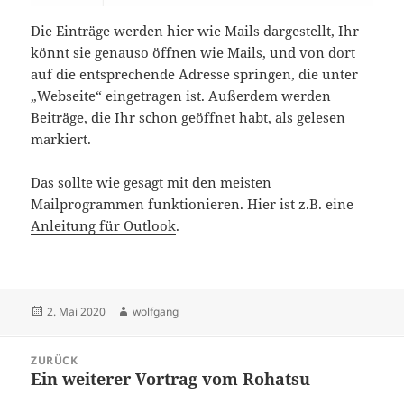
Die Einträge werden hier wie Mails dargestellt, Ihr
könnt sie genauso öffnen wie Mails, und von dort
auf die entsprechende Adresse springen, die unter
„Webseite“ eingetragen ist. Außerdem werden
Beiträge, die Ihr schon geöffnet habt, als gelesen
markiert.
Das sollte wie gesagt mit den meisten
Mailprogrammen funktionieren. Hier ist z.B. eine
Anleitung für Outlook
.
Veröffentlicht
Autor
2. Mai 2020
wolfgang
am
Beitragsnavigation
ZURÜCK
Ein weiterer Vortrag vom Rohatsu
Vorheriger
Beitrag: