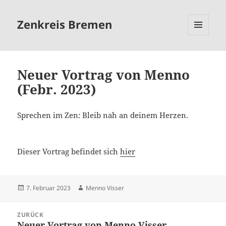
Zenkreis Bremen
MENÜ
UND
WIDGETS
Neuer Vortrag von Menno
(Febr. 2023)
Sprechen im Zen: Bleib nah an deinem Herzen.
Dieser Vortrag befindet sich
hier
Veröffentlicht
Autor
7. Februar 2023
Menno Visser
am
Beitragsnavigation
ZURÜCK
Neuer Vortrag von Menno Visser
Vorheriger