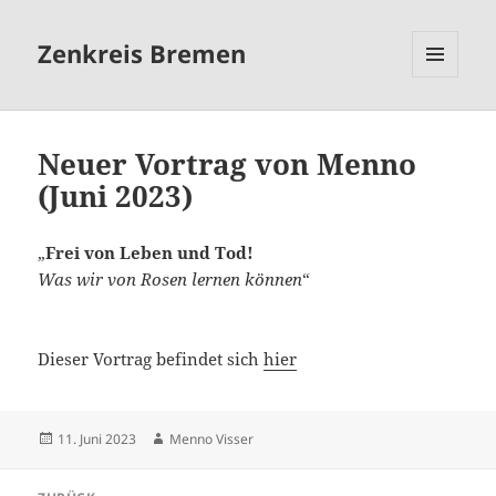
Zenkreis Bremen
MENÜ
UND
WIDGETS
Neuer Vortrag von Menno
(Juni 2023)
„
Frei von Leben und Tod!
Was wir von Rosen lernen können
“
Dieser Vortrag befindet sich
hier
Veröffentlicht
Autor
11. Juni 2023
Menno Visser
am
Beitragsnavigation