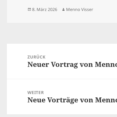
Veröffentlicht
Autor
8. März 2026
Menno Visser
am
Beitragsnavigation
ZURÜCK
Neuer Vortrag von Menn
Vorheriger
Beitrag:
WEITER
Neue Vorträge von Menno
Nächster
Beitrag: