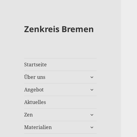
Zenkreis Bremen
Startseite
untermenü
Über uns
anzeigen
untermenü
Angebot
anzeigen
Aktuelles
untermenü
Zen
anzeigen
untermenü
Materialien
anzeigen