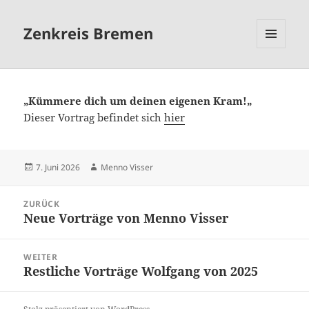
Zenkreis Bremen
MENÜ
UND
WIDGETS
„Kümmere dich um deinen eigenen Kram!
„
Dieser Vortrag befindet sich
hier
Veröffentlicht
Autor
7. Juni 2026
Menno Visser
am
Beitragsnavigation
ZURÜCK
Neue Vorträge von Menno Visser
Vorheriger
Beitrag:
WEITER
Restliche Vorträge Wolfgang von 2025
Nächster
Beitrag: